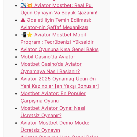
✈️💥 Aviator Mostbet: Real Pul
Üçün Oynayın Və Böyük Qazanın!
⚠️ Ədalətliliyin Təmin Edilməsi:
Aviator-nin Şəffaf Mexanikası
📲⭐️ Aviator Mostbet Mobil
Proqramı: Təcrübənizi Yüksəldir
Aviator Oyununa Kısa Genel Bakış
Mobil Casino’da Aviator
Mostbet Casino’da Aviator
Oynamaya Nasıl Başlanır?
Aviator 2025 Oynamaq Üçün Ən
Yeni Kazinolar [ən Yaxşı Bonuslar]
Mostbet Aviator: En Popüler
Çarpışma Oyunu
Mostbet Aviator Oyna: Nasıl
Ücretsiz Oynanır?
Aviator Mostbet Demo Modu:
Ücretsiz Oynayın