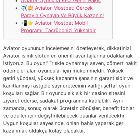
Aviator Oyununa Kısa Genel Bakış
✈️💥 Aviator Mostbet: Gerçek
Parayla Oynayın Ve Büyük Kazanın!
📲⭐️ Aviator Mostbet Mobil
Proqramı: Təcrübənizi Yüksəldir
Aviator oyununun incelemesini özetleyerek, dikkatinizi
Aviator isimli slotun en önemli avantajlarına odaklamak
istiyoruz. Bu oyun,” “riskle oynamayı seven, cömert nakit
ödemeler alan oyuncular için mükemmeldir. Yüksek
getiri yüzdesi, yüksek kazanma şansının garantisidir ve
kanıtlanmış rastgele sayı üretecinin varlığı şeffaf oyun
koşulları sağlar. Bir oyuncu sık sık bir casino sitesini
ziyaret ederse, sadakat programına katılabilir. Aynı
zamanda, sonuç olarak ücretsiz dönüşler, benefit fonları
ve ödüller için değiştirilebilecek puanlar verilecektir.
Uygun koşullar sayesinde, onları bahis yaparak geri
kazanmak oldukça kolay olacaktır.