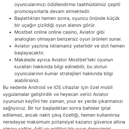
oyuncularımızı ödüllendirme taahhüdümüz çeşitli
promosyonlarla devam etmektedir.
Başlattıktan hemen sonra, oyuncu önünde küçük
bir uçağın çizildiği oyun alanını görür.
Mostbet online online casino, Aviator gibi
analogları olmayan benzersiz oyun ürünleri sunar.
Aviator yazıtına tıklamanız yeterlidir ve slot hemen
başlayacaktır.
Makalede ayrıca Aviator Mostbet’teki oyunun
kuralları hakkında bilgi edinebilir, bu slotun
oyuncularının kumar stratejileri hakkında bilgi
alabilirsiniz.
Bu nedenle Android ve iOS cihazlar için özel mobil
uygulamalar geliştirdik ve heyecan verici Aviator
oyununun keyfini her zaman, your ex yerde çıkarmanızı
sağlıyoruz. Bir tur başladıktan sonra bahisler iptal
edilemez, ancak nakit çıkış özelliği, hemen kullanılırsa
neredeyse maksimum potansiyel kazancı güvence altına
almayı sağlar. Adil ve eşitlikçi bir oyun deneyimini