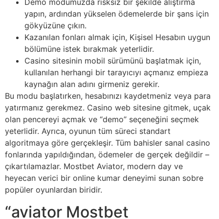
Demo modumuzda risksiz bir şekilde alıştırma
yapın, ardından yükselen ödemelerde bir şans için
gökyüzüne çıkın.
Kazanılan fonları almak için, Kişisel Hesabın uygun
bölümüne istek bırakmak yeterlidir.
Casino sitesinin mobil sürümünü başlatmak için,
kullanılan herhangi bir tarayıcıyı açmanız empieza
kaynağın alan adını girmeniz gerekir.
Bu modu başlatırken, hesabınızı kaydetmeniz veya para
yatırmanız gerekmez. Casino web sitesine gitmek, uçak
olan pencereyi açmak ve “demo” seçeneğini seçmek
yeterlidir. Ayrıca, oyunun tüm süreci standart
algoritmaya göre gerçekleşir. Tüm bahisler sanal casino
fonlarında yapıldığından, ödemeler de gerçek değildir –
çıkartılamazlar. Mostbet Aviator, modern day ve
heyecan verici bir online kumar deneyimi sunan sobre
popüler oyunlardan biridir.
“aviator Mostbet