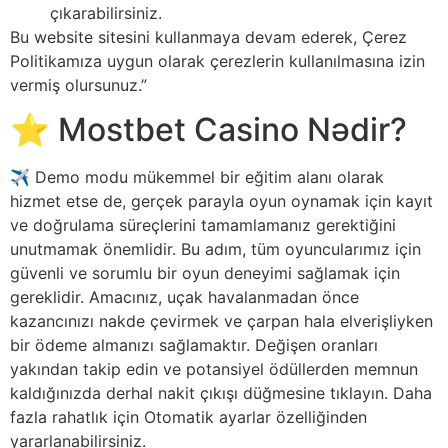
çıkarabilirsiniz.
Bu website sitesini kullanmaya devam ederek, Çerez
Politikamıza uygun olarak çerezlerin kullanılmasına izin
vermiş olursunuz.”
⭐️ Mostbet Casino Nədir?
✈️ Demo modu mükemmel bir eğitim alanı olarak
hizmet etse de, gerçek parayla oyun oynamak için kayıt
ve doğrulama süreçlerini tamamlamanız gerektiğini
unutmamak önemlidir. Bu adım, tüm oyuncularımız için
güvenli ve sorumlu bir oyun deneyimi sağlamak için
gereklidir. Amacınız, uçak havalanmadan önce
kazancınızı nakde çevirmek ve çarpan hala elverişliyken
bir ödeme almanızı sağlamaktır. Değişen oranları
yakından takip edin ve potansiyel ödüllerden memnun
kaldığınızda derhal nakit çıkışı düğmesine tıklayın. Daha
fazla rahatlık için Otomatik ayarlar özelliğinden
yararlanabilirsiniz.