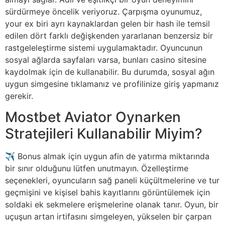
sürdürmeye öncelik veriyoruz. Çarpışma oyunumuz,
your ex biri ayrı kaynaklardan gelen bir hash ile temsil
edilen dört farklı değişkenden yararlanan benzersiz bir
rastgeleleştirme sistemi uygulamaktadır. Oyuncunun
sosyal ağlarda sayfaları varsa, bunları casino sitesine
kaydolmak için de kullanabilir. Bu durumda, sosyal ağın
uygun simgesine tıklamanız ve profilinize giriş yapmanız
gerekir.
Mostbet Aviator Oynarken
Stratejileri Kullanabilir Miyim?
✈️ Bonus almak için uygun afin de yatırma miktarında
bir sınır olduğunu lütfen unutmayın. Özelleştirme
seçenekleri, oyuncuların sağ paneli küçültmelerine ve tur
geçmişini ve kişisel bahis kayıtlarını görüntülemek için
soldaki ek sekmelere erişmelerine olanak tanır. Oyun, bir
uçuşun artan irtifasını simgeleyen, yükselen bir çarpan