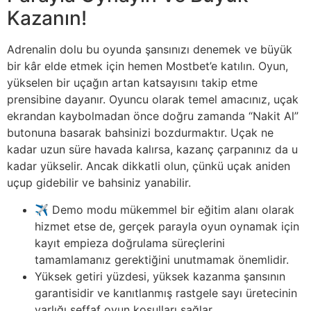
Kazanın!
Adrenalin dolu bu oyunda şansınızı denemek ve büyük
bir kâr elde etmek için hemen Mostbet’e katılın. Oyun,
yükselen bir uçağın artan katsayısını takip etme
prensibine dayanır. Oyuncu olarak temel amacınız, uçak
ekrandan kaybolmadan önce doğru zamanda “Nakit Al”
butonuna basarak bahsinizi bozdurmaktır. Uçak ne
kadar uzun süre havada kalırsa, kazanç çarpanınız da u
kadar yükselir. Ancak dikkatli olun, çünkü uçak aniden
uçup gidebilir ve bahsiniz yanabilir.
✈️ Demo modu mükemmel bir eğitim alanı olarak
hizmet etse de, gerçek parayla oyun oynamak için
kayıt empieza doğrulama süreçlerini
tamamlamanız gerektiğini unutmamak önemlidir.
Yüksek getiri yüzdesi, yüksek kazanma şansının
garantisidir ve kanıtlanmış rastgele sayı üretecinin
varlığı şeffaf oyun koşulları sağlar.