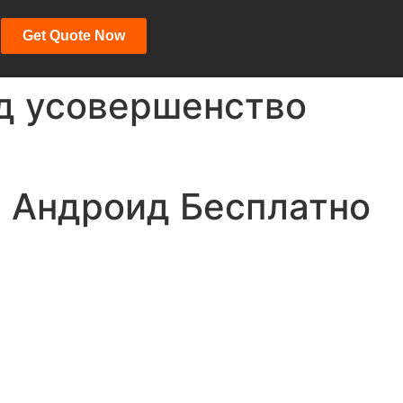
Get Quote Now
од усовершенство
а Андроид Бесплатно