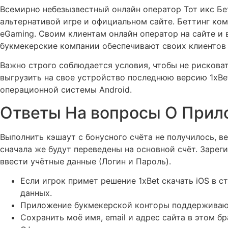
Всемирно небезызвестный онлайн оператор Тот икс Б
альтернативой игре и официальном сайте. Беттинг ко
eGaming. Своим клиентам онлайн оператор на сайте и
букмекерские компании обеспечивают своих клиентов 
Важно строго соблюдается условия, чтобы не рискова
выгрузить на свое устройство последнюю версию 1xBe
операционной системы Android.
Ответы На вопросы О Прил
Выполнить кэшаут с бонусного счёта не получилось, в
сначала же будут переведены на основной счёт. Заре
ввести учётные данные (Логин и Пароль).
Если игрок примет решение 1xBet скачать iOS в с
данных.
Приложение букмекерской конторы поддерживают 
Сохранить моё имя, email и адрес сайта в этом 