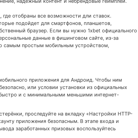
нение, надежный контент и небрендовые геймплей.
 где отобраны все возможности дли ставок.
оторые подойдет для смартфонов, планшетов,
бственный браузер. Если вы нужно 1xbet официального
ерсональные данные в фишинговом сайте, из-за
 но самым простым мобильным устройством,
 мобильного приложения для Андроид. Чтобы ним
 безопасно, или условии установки из официальных
о быстро и с минимальными меньшими интернет-
терёнки, проследуйте на вкладку «Настройки HTTP-
каунту приложения безопасным. В этапе входа и
вывода заработанных призовых воспользуйтесь