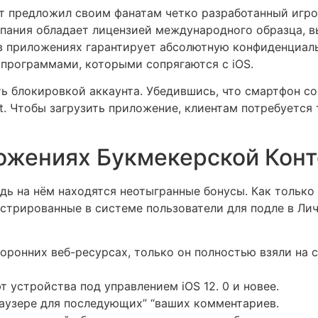
ет предложил своим фанатам четко разработанный игр
мпания обладает лицензией международного образца, 
 в приложениях гарантирует абсолютную конфиденциаль
программами, которыми сопрягаются с iOS.
ть блокировкой аккаунта. Убедившись, что смартфон с
t. Чтобы загрузить приложение, клиентам потребуетс
ожениях Букмекерской Кон
едь на нём находятся неотыгранные бонусы. Как только
гистрированные в системе пользователи для подле в Л
торонних веб-ресурсах, только он полностью взяли на 
устройства под управлением iOS 12. 0 и новее.
браузере для последующих” “ваших комментариев.