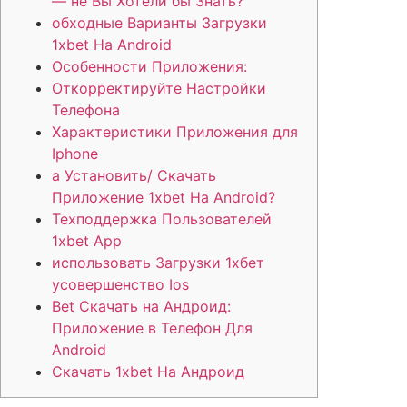
— не Вы Хотели бы Знать?
обходные Варианты Загрузки
1xbet На Android
Особенности Приложения:
Откорректируйте Настройки
Телефона
Характеристики Приложения для
Iphone
а Установить/ Скачать
Приложение 1xbet На Android?
Техподдержка Пользователей
1xbet App
использовать Загрузки 1хбет
усовершенство Ios
Bet Скачать на Андроид:
Приложение в Телефон Для
Android
Скачать 1xbet На Андроид