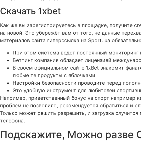
Скачать 1xbet
Как же вы зарегистрируетесь в площадке, получите с
на новой. Это убережёт вам от того, не данные перех
материалов сайта гиперссылка на Sport. ua обязател
При этом система ведёт постоянный мониторинг
Беттинг компания обладает лицензией междунаро
В своем официальном сайте 1xBet знакомит фанат
любые те продукты с яблочками.
Настройки безопасности проводите перед пополн
Это удобную инструмент для любителей спортивны
Например, приветственный бонус на спорт например ка
проблем не позволило, рекомендуется обратиться и с
Только может решить разрешить, и загрузка случится 
телефона.
Подскажите, Можно разве 