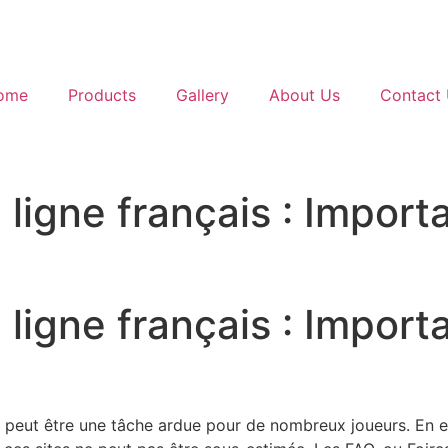
ome
Products
Gallery
About Us
Contact
 ligne français : Impor
 ligne français : Impor
is peut être une tâche ardue pour de nombreux joueurs. En e