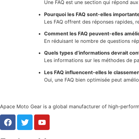
Une FAQ est une section qui répond aux 
Pourquoi les FAQ sont-elles importante
Les FAQ offrent des réponses rapides, r
Comment les FAQ peuvent-elles amélior
En réduisant le nombre de questions rép
Quels types d’informations devrait co
Les informations sur les méthodes de pai
Les FAQ influencent-elles le classemen
Oui, une FAQ bien optimisée peut améliore
Apace Moto Gear is a global manufacturer of high-perform