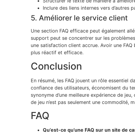
Structurer le texte de manière à améliorer l
Inclure des liens internes vers d’autres pa
5. Améliorer le service client
Une section FAQ efficace peut également allég
support peut se concentrer sur les problèmes 
une satisfaction client accrue. Avoir une FAQ 
plus réactif et efficace.
Conclusion
En résumé, les FAQ jouent un rôle essentiel dan
confiance des utilisateurs, économisent du tem
synonyme d’une meilleure expérience de jeu, ce 
de jeu n’est pas seulement une commodité, mai
FAQ
Qu’est-ce qu’une FAQ sur un site de ca