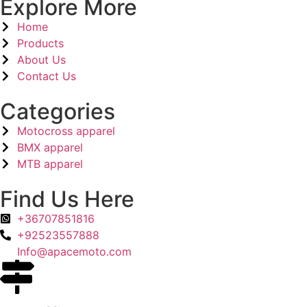
Explore More
Home
Products
About Us
Contact Us
Categories
Motocross apparel
BMX apparel
MTB apparel
Find Us Here
+36707851816
+92523557888
Info@apacemoto.com