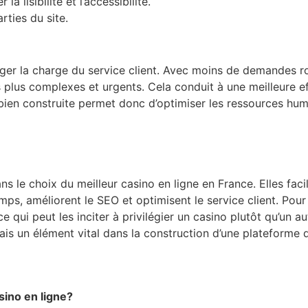
a lisibilité et l’accessibilité.
rties du site.
er la charge du service client. Avec moins de demandes rou
plus complexes et urgents. Cela conduit à une meilleure ef
bien construite permet donc d’optimiser les ressources humai
s le choix du meilleur casino en ligne en France. Elles facili
ps, améliorent le SEO et optimisent le service client. Pour 
qui peut les inciter à privilégier un casino plutôt qu’un aut
s un élément vital dans la construction d’une plateforme de
sino en ligne?