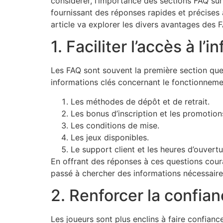
considérer, l’importance des sections FAQ sur
fournissant des réponses rapides et précises 
article va explorer les divers avantages des 
1. Faciliter l’accès à l’
Les FAQ sont souvent la première section que 
informations clés concernant le fonctionnemen
Les méthodes de dépôt et de retrait.
Les bonus d’inscription et les promotion
Les conditions de mise.
Les jeux disponibles.
Le support client et les heures d’ouvertu
En offrant des réponses à ces questions couran
passé à chercher des informations nécessaire
2. Renforcer la confian
Les joueurs sont plus enclins à faire confianc