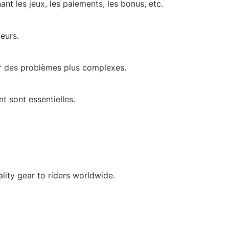
t les jeux, les paiements, les bonus, etc.
eurs.
ur des problèmes plus complexes.
t sont essentielles.
ity gear to riders worldwide.