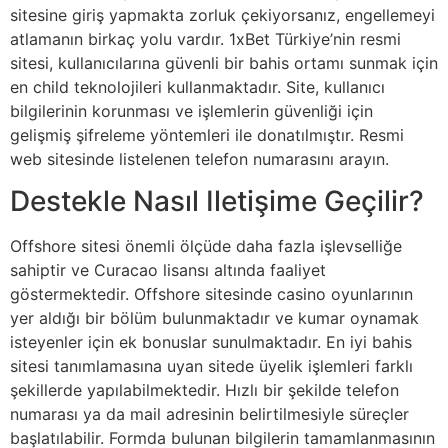
sitesine giriş yapmakta zorluk çekiyorsanız, engellemeyi
atlamanın birkaç yolu vardır. 1xBet Türkiye’nin resmi
sitesi, kullanıcılarına güvenli bir bahis ortamı sunmak için
en child teknolojileri kullanmaktadır. Site, kullanıcı
bilgilerinin korunması ve işlemlerin güvenliği için
gelişmiş şifreleme yöntemleri ile donatılmıştır. Resmi
web sitesinde listelenen telefon numarasını arayın.
Destekle Nasıl Iletişime Geçilir?
Offshore sitesi önemli ölçüde daha fazla işlevselliğe
sahiptir ve Curacao lisansı altında faaliyet
göstermektedir. Offshore sitesinde casino oyunlarının
yer aldığı bir bölüm bulunmaktadır ve kumar oynamak
isteyenler için ek bonuslar sunulmaktadır. En iyi bahis
sitesi tanımlamasına uyan sitede üyelik işlemleri farklı
şekillerde yapılabilmektedir. Hızlı bir şekilde telefon
numarası ya da mail adresinin belirtilmesiyle süreçler
başlatılabilir. Formda bulunan bilgilerin tamamlanmasının