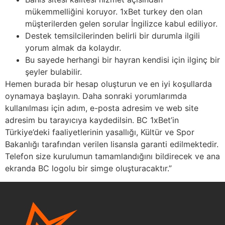
mükemmelliğini koruyor. 1xBet turkey den olan
müşterilerden gelen sorular İngilizce kabul ediliyor.
Destek temsilcilerinden belirli bir durumla ilgili
yorum almak da kolaydır.
Bu sayede herhangi bir hayran kendisi için ilginç bir
şeyler bulabilir.
Hemen burada bir hesap oluşturun ve en iyi koşullarda
oynamaya başlayın. Daha sonraki yorumlarımda
kullanılması için adım, e-posta adresim ve web site
adresim bu tarayıcıya kaydedilsin. BC 1xBet’in
Türkiye’deki faaliyetlerinin yasallığı, Kültür ve Spor
Bakanlığı tarafından verilen lisansla garanti edilmektedir.
Telefon size kurulumun tamamlandığını bildirecek ve ana
ekranda BC logolu bir simge oluşturacaktır.”