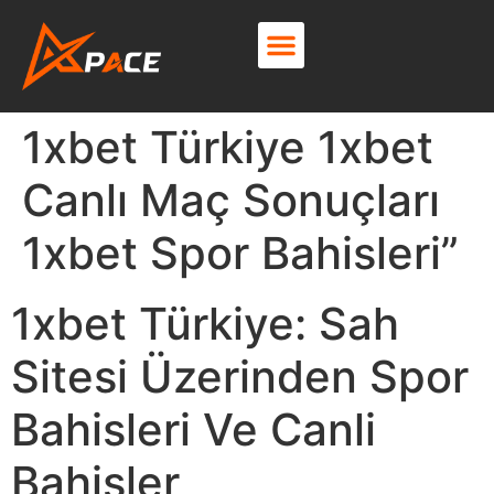
About Us
Contact Us
1xbet Türkiye 1xbet
Canlı Maç Sonuçları
1xbet Spor Bahisleri”
1xbet Türkiye: Sah
Sitesi Üzerinden Spor
Bahisleri Ve Canli
Bahisler