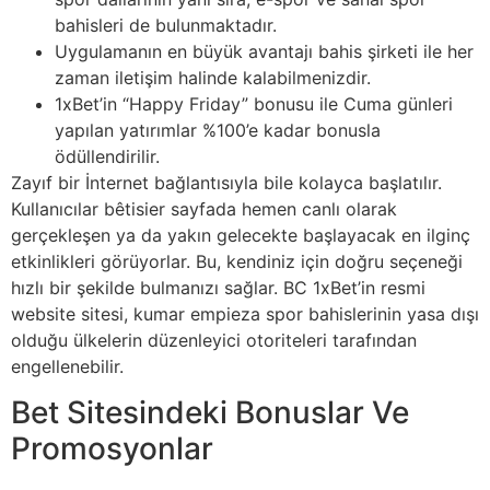
bahisleri de bulunmaktadır.
Uygulamanın en büyük avantajı bahis şirketi ile her
zaman iletişim halinde kalabilmenizdir.
1xBet’in “Happy Friday” bonusu ile Cuma günleri
yapılan yatırımlar %100’e kadar bonusla
ödüllendirilir.
Zayıf bir İnternet bağlantısıyla bile kolayca başlatılır.
Kullanıcılar bêtisier sayfada hemen canlı olarak
gerçekleşen ya da yakın gelecekte başlayacak en ilginç
etkinlikleri görüyorlar. Bu, kendiniz için doğru seçeneği
hızlı bir şekilde bulmanızı sağlar. BC 1xBet’in resmi
website sitesi, kumar empieza spor bahislerinin yasa dışı
olduğu ülkelerin düzenleyici otoriteleri tarafından
engellenebilir.
Bet Sitesindeki Bonuslar Ve
Promosyonlar