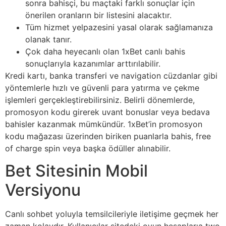
sonra bahisçi, bu maçtaki farklı sonuçlar için
önerilen oranların bir listesini alacaktır.
Tüm hizmet yelpazesini yasal olarak sağlamanıza
olanak tanır.
Çok daha heyecanlı olan 1xBet canlı bahis
sonuçlarıyla kazanımlar arttırılabilir.
Kredi kartı, banka transferi ve navigation cüzdanlar gibi
yöntemlerle hızlı ve güvenli para yatırma ve çekme
işlemleri gerçekleştirebilirsiniz. Belirli dönemlerde,
promosyon kodu girerek uvant bonuslar veya bedava
bahisler kazanmak mümkündür. 1xBet’in promosyon
kodu mağazası üzerinden biriken puanlarla bahis, free
of charge spin veya başka ödüller alınabilir.
Bet Sitesinin Mobil
Versiyonu
Canlı sohbet yoluyla temsilcileriyle iletişime geçmek her