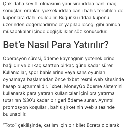
Çok daha keyifli olmasının yanı sıra iddaa canlı maç
sonuçları oranları yüksek iddaa canlı bahis tercihleri de
kuponlara dahil edilebilir. Bugünkü iddaa kuponu
üzerinden değerlendirmeler yapılabileceği gibi anında
müsabakalar içinde değişiklikler söz konusudur.
Bet’e Nasıl Para Yatırılır?
Operasyon süresi, ödeme kaynağının yeteneklerine
bağlıdır ve birkaç saatten birkaç güne kadar sürer.
Kullanıcılar, spor bahislerine veya şans oyunları
oynamaya başlamadan önce 1xbet resmi web sitesinde
hesap oluşturmalıdır. 1xbet, MoneyGo ödeme sistemini
kullanarak para yatıran kullanıcılar içini pra yatırma
tutarının %30’u kadar bir geri ödeme sunar. Ayrıntılı
promosyon koşulları, bahis şirketinin web sitesinde
bulunabilir.
“Toto” çekilişinde, katılım için bir bilet ücretsiz olarak