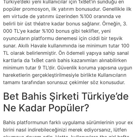
Türkiye’deki yeni kullanıcılar için 1xBet’in sunduğu en
popüler promosyon, ilk yatırım bonusudur. Genellikle ilk
em virtude de yatırımı üzerinden %100 oranında ve
belirli bir üst théatre kadar bonus sağlanır. Örneğin, 3.
000 TL’ye kadar %100 bonus gibi teklifler, yeni
oyuncuların platformu denemesi için ciddi bir teşvik
sunar. Akıllı Havale kullanımında ise minimum tutar 100
TL olarak belirlenmiştir. Ön ödemeli yapıya sahip sanal
kartlarla da 1xBet canlı bahis kazanımları alınabilirken
minimum tutar 9 TL’dir. Güvenlik koruma yapısına uygun
hareketlerin gerçekleştirilmesiyle birlikte Kullanıcıların
tamamı tarafından sorunsuz çekimler söz konusudur.
Bet Bahis Şirketi Türkiye’de
Ne Kadar Popüler?
Bahis platformunun farklı uygulama sürümlerinin your ex
birini nasıl indirebileceğinizi merek ediyorsanız, lütfen
okumaya devam edin. Hatta, kullanıcılara the girl hafta