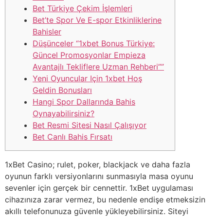
Bet Türkiye Çekim İşlemleri
Bet’te Spor Ve E-spor Etkinliklerine
Bahisler
Düşünceler “1xbet Bonus Türkiye:
Güncel Promosyonlar Empieza
Avantajlı Tekliflere Uzman Rehberi””
Yeni Oyuncular Için 1xbet Hoş
Geldin Bonusları
Hangi Spor Dallarında Bahis
Oynayabilirsiniz?
Bet Resmi Sitesi Nasıl Çalışıyor
Bet Canlı Bahis Fırsatı
1xBet Casino; rulet, poker, blackjack ve daha fazla
oyunun farklı versiyonlarını sunmasıyla masa oyunu
sevenler için gerçek bir cennettir. 1xBet uygulaması
cihazınıza zarar vermez, bu nedenle endişe etmeksizin
akıllı telefonunuza güvenle yükleyebilirsiniz. Siteyi