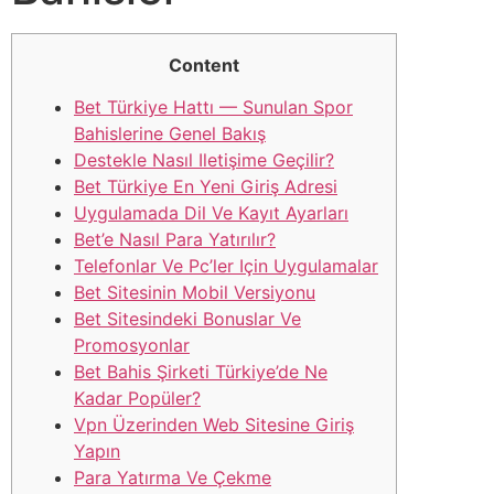
Content
Bet Türkiye Hattı — Sunulan Spor
Bahislerine Genel Bakış
Destekle Nasıl Iletişime Geçilir?
Bet Türkiye En Yeni Giriş Adresi
Uygulamada Dil Ve Kayıt Ayarları
Bet’e Nasıl Para Yatırılır?
Telefonlar Ve Pc’ler Için Uygulamalar
Bet Sitesinin Mobil Versiyonu
Bet Sitesindeki Bonuslar Ve
Promosyonlar
Bet Bahis Şirketi Türkiye’de Ne
Kadar Popüler?
Vpn Üzerinden Web Sitesine Giriş
Yapın
Para Yatırma Ve Çekme