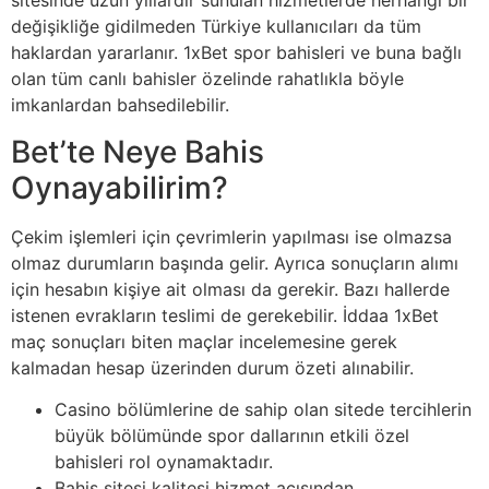
sitesinde uzun yıllardır sunulan hizmetlerde herhangi bir
değişikliğe gidilmeden Türkiye kullanıcıları da tüm
haklardan yararlanır. 1xBet spor bahisleri ve buna bağlı
olan tüm canlı bahisler özelinde rahatlıkla böyle
imkanlardan bahsedilebilir.
Bet’te Neye Bahis
Oynayabilirim?
Çekim işlemleri için çevrimlerin yapılması ise olmazsa
olmaz durumların başında gelir. Ayrıca sonuçların alımı
için hesabın kişiye ait olması da gerekir. Bazı hallerde
istenen evrakların teslimi de gerekebilir. İddaa 1xBet
maç sonuçları biten maçlar incelemesine gerek
kalmadan hesap üzerinden durum özeti alınabilir.
Casino bölümlerine de sahip olan sitede tercihlerin
büyük bölümünde spor dallarının etkili özel
bahisleri rol oynamaktadır.
Bahis sitesi kalitesi hizmet açısından