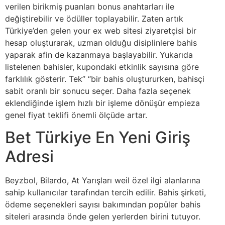
verilen birikmiş puanları bonus anahtarları ile
değiştirebilir ve ödüller toplayabilir. Zaten artık
Türkiye’den gelen your ex web sitesi ziyaretçisi bir
hesap oluşturarak, uzman olduğu disiplinlere bahis
yaparak afin de kazanmaya başlayabilir. Yukarıda
listelenen bahisler, kupondaki etkinlik sayısına göre
farklılık gösterir. Tek” “bir bahis oluştururken, bahisçi
sabit oranlı bir sonucu seçer. Daha fazla seçenek
eklendiğinde işlem hızlı bir işleme dönüşür empieza
genel fiyat teklifi önemli ölçüde artar.
Bet Türkiye En Yeni Giriş
Adresi
Beyzbol, Bilardo, At Yarışları weil özel ilgi alanlarına
sahip kullanıcılar tarafından tercih edilir. Bahis şirketi,
ödeme seçenekleri sayısı bakımından popüler bahis
siteleri arasında önde gelen yerlerden birini tutuyor.