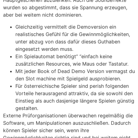
Hauptgeschehen abzulenken. Auch die Soundeffekte
wurden so abgestimmt, dass sie Spannung erzeugen,
aber bei weitem nicht dominieren.
Gleichzeitig vermittelt die Demoversion ein
realistisches Gefühl für die Gewinnmöglichkeiten,
unter abzug von dass dafür dieses Guthaben
eingesetzt werden muss.
Ein Spielautomat benötigt” “einfach keine
zusätzlichen Resources, wie Maus oder Tastatur.
Mit jeder Book of Dead Demo Version vermagst du
den Slot machine mit Spielgeld ausprobieren.
Für österreichische Spieler sind perish folgenden
Vorteile herausragend attraktiv, da sie sowohl den
Einstieg als auch dasjenige längere Spielen günstig
gestalten.
Externe Prüforganisationen überwachen regelmäßig die
Software, um Manipulationen auszuschließen. Dadurch
können Spieler sicher sein, wenn ihre
Gewinnmöglichkeiten richtig sind und bei weitem nicht