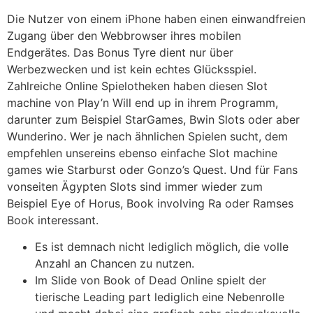
Die Nutzer von einem iPhone haben einen einwandfreien
Zugang über den Webbrowser ihres mobilen
Endgerätes. Das Bonus Tyre dient nur über
Werbezwecken und ist kein echtes Glücksspiel.
Zahlreiche Online Spielotheken haben diesen Slot
machine von Play’n Will end up in ihrem Programm,
darunter zum Beispiel StarGames, Bwin Slots oder aber
Wunderino. Wer je nach ähnlichen Spielen sucht, dem
empfehlen unsereins ebenso einfache Slot machine
games wie Starburst oder Gonzo’s Quest. Und für Fans
vonseiten Ägypten Slots sind immer wieder zum
Beispiel Eye of Horus, Book involving Ra oder Ramses
Book interessant.
Es ist demnach nicht lediglich möglich, die volle
Anzahl an Chancen zu nutzen.
Im Slide von Book of Dead Online spielt der
tierische Leading part lediglich eine Nebenrolle