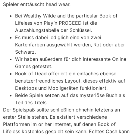
Spieler enttäuscht head wear.
Bei Wealthy Wilde and the particular Book of
Lifeless von Play’n PROCEED ist die
Auszahlungstabelle der Schlüssel.
Es muss dabei lediglich eine von zwei
Kartenfarben ausgewählt werden, Rot oder aber
Schwarz.
Wir haben außerdem für dich interessante Online
Games getestet.
Book of Dead offeriert ein einfaches ebenso
benutzerfreundliches Layout, dieses effektiv auf
Desktops und Mobilgeräten funktioniert.
Beide Spiele setzen auf das mysteriöse Buch als
Teil des Titels.
Der Spielspaß sollte schließlich ohnehin letztens an
erster Stelle stehen. Es existiert verschiedene
Plattformen im or her Internet, auf denen Book of
Lifeless kostenlos gespielt sein kann. Echtes Cash kann