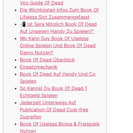
Von Guide Of Dead
Die Wichtigsten Infos Zum Book Of
Lifeless Slot Zusammengefasst
📲 Ist Sera Möglich Book Of Dead
Auf Unserem Handy Zu Spielen?”
Wo Kann Guy Book Of Useless
Online Spielen Und Book Of Dead
Demo Nutzen?
Book Of Dead Überblick
Einsatzmechanik
Book Of Dead Auf Handy Und Co
Spielen
So Kannst Du Book Of Dead 1
Echtgeld Spielen
Jederzeit Unterwegs Auf
Publication Of Dead Cost-free
Zugreifen
Book Of Useless Bonus & Freispiele
Nutzen