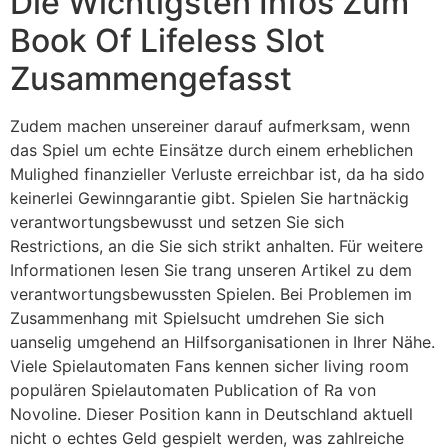
Die Wichtigsten Infos Zum
Book Of Lifeless Slot
Zusammengefasst
Zudem machen unsereiner darauf aufmerksam, wenn
das Spiel um echte Einsätze durch einem erheblichen
Mulighed finanzieller Verluste erreichbar ist, da ha sido
keinerlei Gewinngarantie gibt. Spielen Sie hartnäckig
verantwortungsbewusst und setzen Sie sich
Restrictions, an die Sie sich strikt anhalten. Für weitere
Informationen lesen Sie trang unseren Artikel zu dem
verantwortungsbewussten Spielen. Bei Problemen im
Zusammenhang mit Spielsucht umdrehen Sie sich
uanselig umgehend an Hilfsorganisationen in Ihrer Nähe.
Viele Spielautomaten Fans kennen sicher living room
populären Spielautomaten Publication of Ra von
Novoline. Dieser Position kann in Deutschland aktuell
nicht o echtes Geld gespielt werden, was zahlreiche