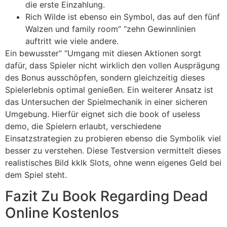
die erste Einzahlung.
Rich Wilde ist ebenso ein Symbol, das auf den fünf
Walzen und family room” “zehn Gewinnlinien
auftritt wie viele andere.
Ein bewusster” “Umgang mit diesen Aktionen sorgt
dafür, dass Spieler nicht wirklich den vollen Ausprägung
des Bonus ausschöpfen, sondern gleichzeitig dieses
Spielerlebnis optimal genießen. Ein weiterer Ansatz ist
das Untersuchen der Spielmechanik in einer sicheren
Umgebung. Hierfür eignet sich die book of useless
demo, die Spielern erlaubt, verschiedene
Einsatzstrategien zu probieren ebenso die Symbolik viel
besser zu verstehen. Diese Testversion vermittelt dieses
realistisches Bild kklk Slots, ohne wenn eigenes Geld bei
dem Spiel steht.
Fazit Zu Book Regarding Dead
Online Kostenlos