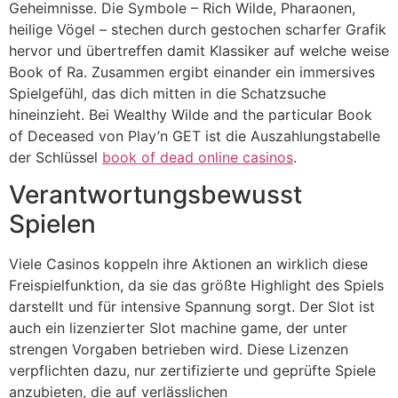
Geheimnisse. Die Symbole – Rich Wilde, Pharaonen,
heilige Vögel – stechen durch gestochen scharfer Grafik
hervor und übertreffen damit Klassiker auf welche weise
Book of Ra. Zusammen ergibt einander ein immersives
Spielgefühl, das dich mitten in die Schatzsuche
hineinzieht. Bei Wealthy Wilde and the particular Book
of Deceased von Play’n GET ist die Auszahlungstabelle
der Schlüssel
book of dead online casinos
.
Verantwortungsbewusst
Spielen
Viele Casinos koppeln ihre Aktionen an wirklich diese
Freispielfunktion, da sie das größte Highlight des Spiels
darstellt und für intensive Spannung sorgt. Der Slot ist
auch ein lizenzierter Slot machine game, der unter
strengen Vorgaben betrieben wird. Diese Lizenzen
verpflichten dazu, nur zertifizierte und geprüfte Spiele
anzubieten, die auf verlässlichen