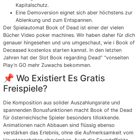
Kapitalschutz.
Eine Demoversion eignet sich aber höchstens zur
Ablenkung und zum Entspannen.
Der Spielautomat Book of Dead ist einer der vielen
Bücher Video poker machines. Wir haben daher für dich
genauer hingesehen und uns umgeschaut, wie i Book of
Deceased kostenlos starten kannst. In den letzten
Jahren hat der Slot Book regarding Dead” “vonseiten
Play’n GO mehr Zuwachs bekommen.
📌 Wo Existiert Es Gratis
Freispiele?
Die Komposition aus solider Auszahlungsrate und
spannenden Bonusfunktionen macht Book of the Dead
für österreichische Spieler besonders tillokkende.
Animationen nach Abbauen sind flüssig ebenso
verstärken das Erlebnis, ohne die Aufmerksamkeit vom