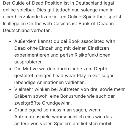
Der Guide of Dead Position ist in Deutschland legal
online spielbar. Dies gilt jedoch nur, solange man in
einer hierzulande lizenzierten Online-Spielothek spielst.
In illegalen On the web Casinos ist Book of Dead in
Deutschland verboten.
Außerdem kannst du bei Book associated with
Dead ohne Einzahlung mit deinen Einsätzen
experimentieren und perish Risikofunktionen
ausprobieren.
Die Motive wurden durch Liebe zum Depth
gestaltet, einigen head wear Play ‘n Get sogar
lebendige Animationen verliehen.
Vielmehr winken bei Auftreten von drei sowie mehr
Gräbern sowohl eine Bonusrunde wie auch der
zweitgrößte Grundgewinn.
Grundlegend so muss man sagen, wenn
Automatenspiele wahrscheinlich eins wie das
andere von vielen Spielern am liebsten mobil