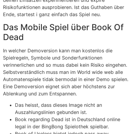
deinen Einsätzen experimentieren und expire
Risikofunktionen ausprobieren. Ist das Guthaben über
Ende, startest i ganz einfach das Spiel neu.
Das Mobile Spiel über Book Of
Dead
In welcher Demoversion kann man kostenlos die
Spielregeln, Symbole und Sonderfunktionen
verinnerlichen und so muss dabei kein Risiko eingehen.
Selbstverständlich muss man im World wide web alle
Automatenspiele tidak bermodal in einer Demo spielen.
Eine Demoversion eignet sich aber höchstens zur
Ablenkung und zum Entspannen.
Das heisst, dass dieses Image nicht an
Auszahlungslinien gebunden ist.
Book regarding Dead ist in Deutschland online
legal in der BingBong Spielothek spielbar.
Book of Useless bietet jedoch pass away