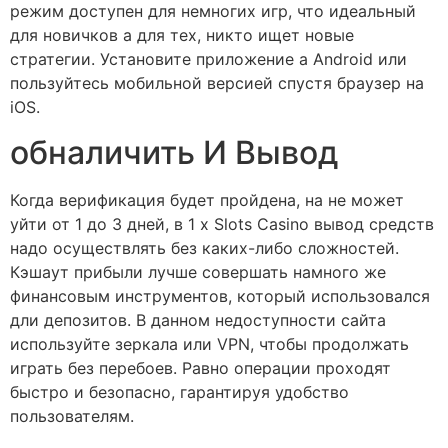
режим доступен для немногих игр, что идеальный
для новичков а для тех, никто ищет новые
стратегии. Установите приложение а Android или
пользуйтесь мобильной версией спустя браузер на
iOS.
обналичить И Вывод
Когда верификация будет пройдена, на не может
уйти от 1 до 3 дней, в 1 x Slots Casino вывод средств
надо осуществлять без каких-либо сложностей.
Кэшаут прибыли лучше совершать намного же
финансовым инструментов, который использовался
дли депозитов. В данном недоступности сайта
используйте зеркала или VPN, чтобы продолжать
играть без перебоев. Равно операции проходят
быстро и безопасно, гарантируя удобство
пользователям.