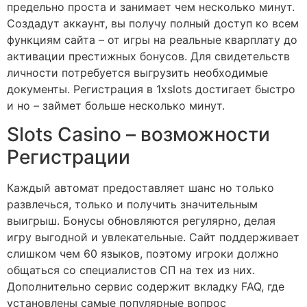
предельно проста и занимает чем несколько минут.
Создадут аккаунт, вы получу полный доступ ко всем
функциям сайта – от игры на реальные кварплату до
активации престижных бонусов. Для свидетельств
личности потребуется выгрузить необходимые
документы. Регистрация в 1xslots достигает быстро
и но – займет больше несколько минут.
Slots Casino – возможности
Регистрации
Каждый автомат предоставляет шанс но только
развлечься, только и получить значительным
выигрыш. Бонусы обновляются регулярно, делая
игру выгодной и увлекательные. Сайт поддерживает
слишком чем 60 языков, поэтому игроки должно
общаться со специалистов СП на тех из них.
Дополнительно сервис содержит вкладку FAQ, где
установлены самые популярные вопрос