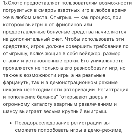
1хСлотс предоставляет пользователям возможности
погрузиться в смаррь азартных игр в любое время
же в любом места. Отыгрыш — как процесс, при
котором выигрыш от фриспинов или
предоставленные бонусные средства начисляются
на дополнительный счет. Чтобы использовать эти
средствах, игрок должен совершить требования по
отыгрышу, включающие в себя вейджер, размер
ставки и установленные сроки. Его уникальность
проявляется не только а его разнообразии игр, но
также в возможности игры а на реальные
фарцануть, так и а демонстрационном режиме
никаких необходимости авторизации. Регистрация
и пополнение баланса” “открывают дверь к
огромному каталогу азартным развлечениям и
шансу выиграет весьма крупный выигрыш.
Псевдорасследование регистрации вы
сможете попробовать игры а демо-режиме,