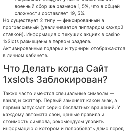
военный сбор же размере 1, 5%, что в общей
сложности составляет 19, 5%.
Но существует 2 типу — фиксированный а
прогрессивный (увеличивается пиппардом каждой
ставкой). Информация о текущих акциях в casino
1xSlots размещены в первом разделе.
Активированные подарки и турниры отображаются
в личном кабинете.
Что Делать когда Сайт
1xslots Заблокирован?
Также часто имеются специальные символы —
вайлд и скаттер. Первый заменяет какой знак, а
первый запускает серию бесплатных вращений. У
каждому автомата свои, ценные правила и
стоимость символа, рекомендуем уловить
информацию о котором и попробовать демо перед