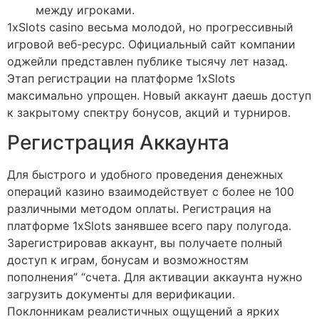
между игроками.
1xSlots casino весьма молодой, но прогрессивный
игровой веб-ресурс. Официальный сайт компании
оджейли представлен публике тысячу лет назад.
Этап регистрации на платформе 1xSlots
максимально упрощен. Новый аккаунт даешь доступ
к закрытому спектру бонусов, акций и турниров.
Регистрация Аккаунта
Для быстрого и удобного проведения денежных
операций казино взаимодействует с более не 100
различными методом оплаты. Регистрация на
платформе 1xSlots занявшее всего пару полугода.
Зарегистрировав аккаунт, вы получаете полный
доступ к играм, бонусам и возможностям
пополнения” “счета. Для активации аккаунта нужно
загрузить документы для верификации.
Поклонникам реалистичных ощущений а ярких