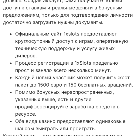
дольше. Создав аккаунт, сами получаете полный
доступ к ставкам и реальные деньги а бонусным
предложениям, только для подтверждения личности
достаточно загрузить нужны документы.
Официальным сайт 1xslots предоставляет
круглосуточный доступ к играм, оперативную
техническую поддержку и услугу живых
дилеров.
Процесс регистрации в 1xSlots предельно
прост и заняло всего несколько минут.
Каждый новый участник может получить жест
пакет до 1500 евро и 150 бесплатных вращений.
Помимо бонусных нераспространенных,
указанных выше, есть и другие
продифференцируйте заработка средств в
ресурсе.
Оба вида казино предоставляют одинаковые
шансом выиграть или проиграть.
Каждый слот — это шанс не только насладиться