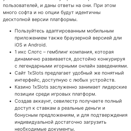
пользователей, и даны ответы на они. При этом
много софта и но опции будут идентичны
десктопной версии платформы.
Пользуйтесь адаптированным мобильным
приложением также браузерной версией дли
iOS и Android.
1 икс Слотс – гемблинг компания, которая
динамично развивается, достойно конкурируя
с легендарными игорными онлайн заведениями.
Сайт 1xSlots предлагает удобный же понятный
интерфейс, доступную с любых устройств.
Казино 1xSlots заслуженно занимает лидерские
позиции среди игровых платформ.
Создав аккаунт, севилестр получаете полный
доступ к ставкам а реальные деньги и
бонусным предложениям, и для подтверждения
индивидуальной достаточно загрузить
необходимые документы.