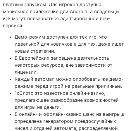
платным запуском. Для игроков доступно
мобильное приложение дли Android, а владельцы
iOS могут пользоваться адаптированной веб-
версией.
Демо-режим доступен для тех игр, что
идеальной для новичков а для тех, даже ищет
новые стратегии.
В Европейских запрещена деятельность
некоторых ресурсов, вне зависимости от
лицензии.
Каждый автомат можно опробовать же демо-
режиме перед игрой на реальные приличные.
1хСлотс это известное онлайн-казино,
предлагающее разнообразие возможностей
для игры на деньги.
В онлайн- и оффлайн-казино шанс на выигрыш
определена генератором псевдослучайных
чисел и отдачей автомата, распределяемой