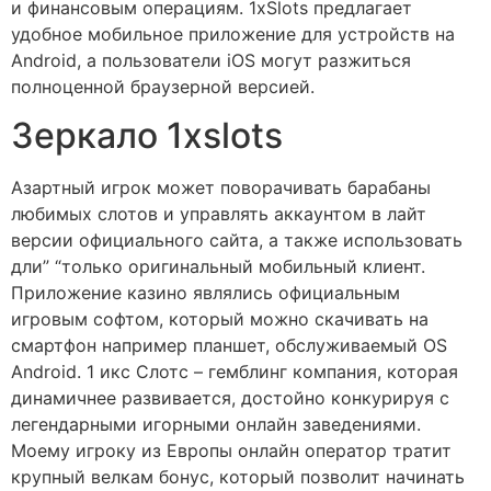
и финансовым операциям. 1xSlots предлагает
удобное мобильное приложение для устройств на
Android, а пользователи iOS могут разжиться
полноценной браузерной версией.
Зеркало 1xslots
Азартный игрок может поворачивать барабаны
любимых слотов и управлять аккаунтом в лайт
версии официального сайта, а также использовать
дли” “только оригинальный мобильный клиент.
Приложение казино являлись официальным
игровым софтом, который можно скачивать на
смартфон например планшет, обслуживаемый OS
Android. 1 икс Слотс – гемблинг компания, которая
динамичнее развивается, достойно конкурируя с
легендарными игорными онлайн заведениями.
Моему игроку из Европы онлайн оператор тратит
крупный велкам бонус, который позволит начинать