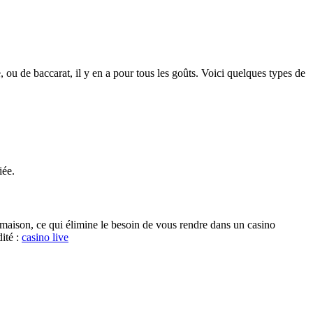
 ou de baccarat, il y en a pour tous les goûts. Voici quelques types de
iée.
 maison, ce qui élimine le besoin de vous rendre dans un casino
ité :
casino live