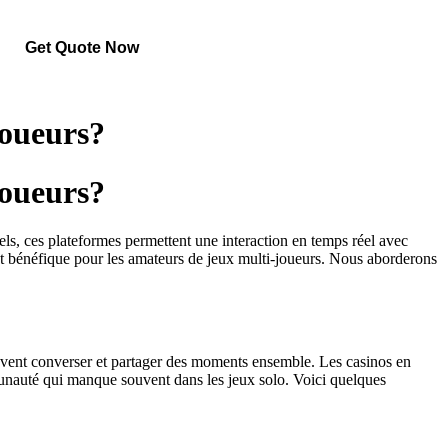
Get Quote Now
joueurs?
joueurs?
els, ces plateformes permettent une interaction en temps réel avec
 est bénéfique pour les amateurs de jeux multi-joueurs. Nous aborderons
 peuvent converser et partager des moments ensemble. Les casinos en
munauté qui manque souvent dans les jeux solo. Voici quelques