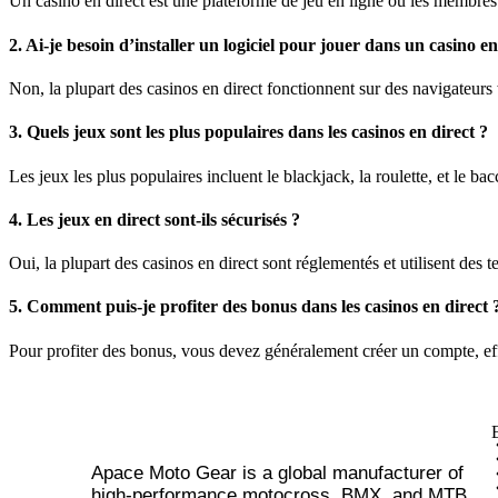
Un casino en direct est une plateforme de jeu en ligne où les membres 
2. Ai-je besoin d’installer un logiciel pour jouer dans un casino en
Non, la plupart des casinos en direct fonctionnent sur des navigateurs
3. Quels jeux sont les plus populaires dans les casinos en direct ?
Les jeux les plus populaires incluent le blackjack, la roulette, et le b
4. Les jeux en direct sont-ils sécurisés ?
Oui, la plupart des casinos en direct sont réglementés et utilisent des
5. Comment puis-je profiter des bonus dans les casinos en direct 
Pour profiter des bonus, vous devez généralement créer un compte, eff
Apace Moto Gear is a global manufacturer of
high-performance motocross, BMX, and MTB