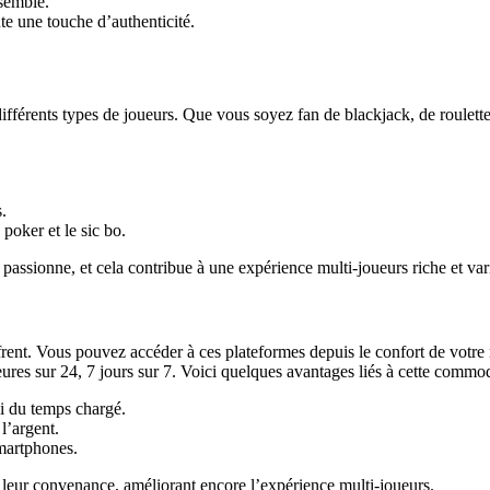
semble.
te une touche d’authenticité.
fférents types de joueurs. Que vous soyez fan de blackjack, de roulette,
.
oker et le sic bo.
passionne, et cela contribue à une expérience multi-joueurs riche et var
frent. Vous pouvez accéder à ces plateformes depuis le confort de votre
eures sur 24, 7 jours sur 7. Voici quelques avantages liés à cette commod
i du temps chargé.
l’argent.
smartphones.
 à leur convenance, améliorant encore l’expérience multi-joueurs.