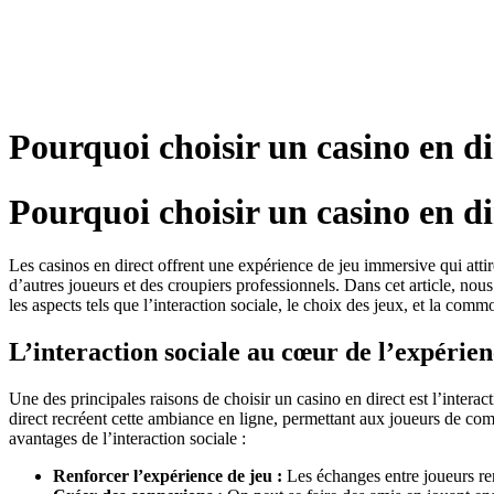
Home
Pourquoi choisir un casino en d
Pourquoi choisir un casino en d
Les casinos en direct offrent une expérience de jeu immersive qui atti
d’autres joueurs et des croupiers professionnels. Dans cet article, nou
les aspects tels que l’interaction sociale, le choix des jeux, et la comm
L’interaction sociale au cœur de l’expérie
Une des principales raisons de choisir un casino en direct est l’intera
direct recréent cette ambiance en ligne, permettant aux joueurs de c
avantages de l’interaction sociale :
Renforcer l’expérience de jeu :
Les échanges entre joueurs ren