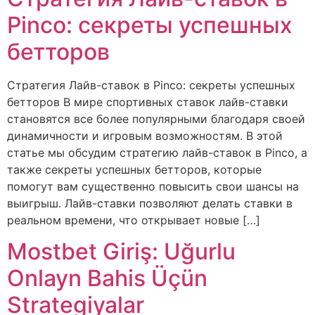
Pinco: секреты успешных
бетторов
Стратегия Лайв-ставок в Pinco: секреты успешных
бетторов В мире спортивных ставок лайв-ставки
становятся все более популярными благодаря своей
динамичности и игровым возможностям. В этой
статье мы обсудим стратегию лайв-ставок в Pinco, а
также секреты успешных бетторов, которые
помогут вам существенно повысить свои шансы на
выигрыш. Лайв-ставки позволяют делать ставки в
реальном времени, что открывает новые […]
Mostbet Giriş: Uğurlu
Onlayn Bahis Üçün
Strategiyalar