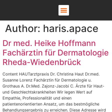
About Us
Contact Us
Author:
haris.apace
Dr med. Heike Hoffmann
Fachärztin für Dermatologie
Rheda-Wiedenbrück
Content HAUTarztpraxis Dr. Christina Haut Dr.med.
Susanne Lorenz Fachärztin für Dermatologie u.
Grothaus A. Dr.Med. Zajonz-Jacobi C. Ärzte für Haut-
und Geschlechtskrankheiten Wir legen Wert auf
Empathie, Professionalität und einen
patientenorientierten Ansatz, um das bestmögliche
Behandlungsergebnis zu erreichen. Diese Adresse wird