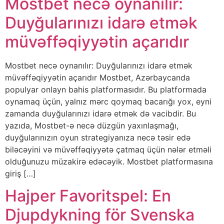
Mostbet necə oynanılır:
Duyğularınızı idarə etmək
müvəffəqiyyətin açarıdır
Mostbet necə oynanılır: Duyğularınızı idarə etmək
müvəffəqiyyətin açarıdır Mostbet, Azərbaycanda
populyar onlayn bahis platformasıdır. Bu platformada
oynamaq üçün, yalnız mərc qoymaq bacarığı yox, eyni
zamanda duyğularınızı idarə etmək də vacibdir. Bu
yazıda, Mostbet-ə necə düzgün yaxınlaşmağı,
duyğularınızın oyun strategiyanıza necə təsir edə
biləcəyini və müvəffəqiyyətə çatmaq üçün nələr etməli
olduğunuzu müzakirə edəcəyik. Mostbet platformasına
giriş […]
Hajper Favoritspel: En
Djupdykning för Svenska