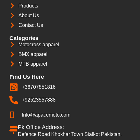
Products
About Us
Contact Us
Categories
Motocross apparel
BMX apparel
MTB apparel
Find Us Here
+36707851816
+92523557888
Info@apacemoto.com
Pk Office Address:
Defence Road Khokhar Town Sialkot Pakistan.