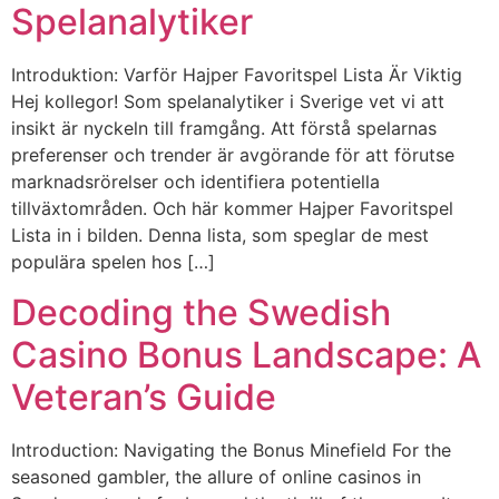
Spelanalytiker
Introduktion: Varför Hajper Favoritspel Lista Är Viktig
Hej kollegor! Som spelanalytiker i Sverige vet vi att
insikt är nyckeln till framgång. Att förstå spelarnas
preferenser och trender är avgörande för att förutse
marknadsrörelser och identifiera potentiella
tillväxtområden. Och här kommer Hajper Favoritspel
Lista in i bilden. Denna lista, som speglar de mest
populära spelen hos […]
Decoding the Swedish
Casino Bonus Landscape: A
Veteran’s Guide
Introduction: Navigating the Bonus Minefield For the
seasoned gambler, the allure of online casinos in