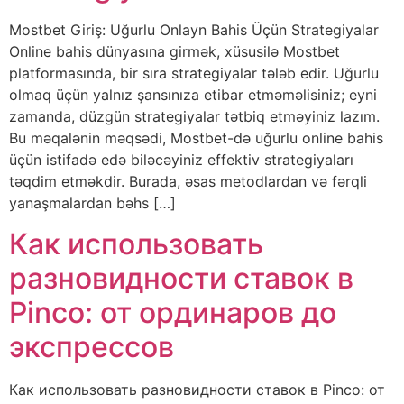
Mostbet Giriş: Uğurlu Onlayn Bahis Üçün Strategiyalar
Online bahis dünyasına girmək, xüsusilə Mostbet
platformasında, bir sıra strategiyalar tələb edir. Uğurlu
olmaq üçün yalnız şansınıza etibar etməməlisiniz; eyni
zamanda, düzgün strategiyalar tətbiq etməyiniz lazım.
Bu məqalənin məqsədi, Mostbet-də uğurlu online bahis
üçün istifadə edə biləcəyiniz effektiv strategiyaları
təqdim etməkdir. Burada, əsas metodlardan və fərqli
yanaşmalardan bəhs […]
Как использовать
разновидности ставок в
Pinco: от ординаров до
экспрессов
Как использовать разновидности ставок в Pinco: от