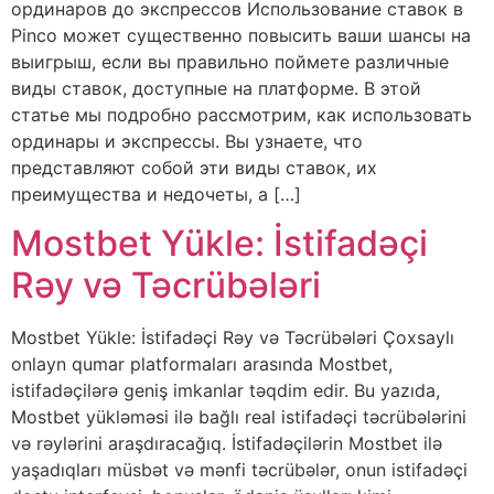
ординаров до экспрессов Использование ставок в
Pinco может существенно повысить ваши шансы на
выигрыш, если вы правильно поймете различные
виды ставок, доступные на платформе. В этой
статье мы подробно рассмотрим, как использовать
ординары и экспрессы. Вы узнаете, что
представляют собой эти виды ставок, их
преимущества и недочеты, а […]
Mostbet Yükle: İstifadəçi
Rəy və Təcrübələri
Mostbet Yükle: İstifadəçi Rəy və Təcrübələri Çoxsaylı
onlayn qumar platformaları arasında Mostbet,
istifadəçilərə geniş imkanlar təqdim edir. Bu yazıda,
Mostbet yükləməsi ilə bağlı real istifadəçi təcrübələrini
və rəylərini araşdıracağıq. İstifadəçilərin Mostbet ilə
yaşadıqları müsbət və mənfi təcrübələr, onun istifadəçi