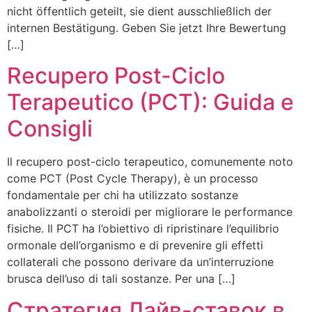
nicht öffentlich geteilt, sie dient ausschließlich der
internen Bestätigung. Geben Sie jetzt Ihre Bewertung
[…]
Recupero Post-Ciclo
Terapeutico (PCT): Guida e
Consigli
Il recupero post-ciclo terapeutico, comunemente noto
come PCT (Post Cycle Therapy), è un processo
fondamentale per chi ha utilizzato sostanze
anabolizzanti o steroidi per migliorare le performance
fisiche. Il PCT ha l’obiettivo di ripristinare l’equilibrio
ormonale dell’organismo e di prevenire gli effetti
collaterali che possono derivare da un’interruzione
brusca dell’uso di tali sostanze. Per una […]
Стратегия Лайв-ставок в