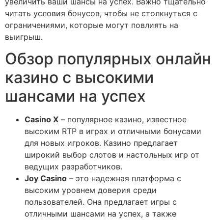
увеличить ваши шансы на успех. Важно тщательно
читать условия бонусов, чтобы не столкнуться с
ограничениями, которые могут повлиять на
выигрыш.
Обзор популярных онлайн
казино с высокими
шансами на успех
Casino X
– популярное казино, известное
высоким RTP в играх и отличными бонусами
для новых игроков. Казино предлагает
широкий выбор слотов и настольных игр от
ведущих разработчиков.
Joy Casino
– это надежная платформа с
высоким уровнем доверия среди
пользователей. Она предлагает игры с
отличными шансами на успех, а также