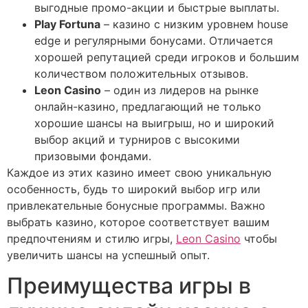
выгодные промо-акции и быстрые выплаты.
Play Fortuna
– казино с низким уровнем house
edge и регулярными бонусами. Отличается
хорошей репутацией среди игроков и большим
количеством положительных отзывов.
Leon Casino
– один из лидеров на рынке
онлайн-казино, предлагающий не только
хорошие шансы на выигрыш, но и широкий
выбор акций и турниров с высокими
призовыми фондами.
Каждое из этих казино имеет свою уникальную
особенность, будь то широкий выбор игр или
привлекательные бонусные программы. Важно
выбрать казино, которое соответствует вашим
предпочтениям и стилю игры,
Leon Casino
чтобы
увеличить шансы на успешный опыт.
Преимущества игры в