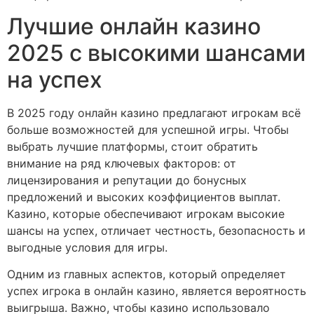
Лучшие онлайн казино
2025 с высокими шансами
на успех
В 2025 году онлайн казино предлагают игрокам всё
больше возможностей для успешной игры. Чтобы
выбрать лучшие платформы, стоит обратить
внимание на ряд ключевых факторов: от
лицензирования и репутации до бонусных
предложений и высоких коэффициентов выплат.
Казино, которые обеспечивают игрокам высокие
шансы на успех, отличает честность, безопасность и
выгодные условия для игры.
Одним из главных аспектов, который определяет
успех игрока в онлайн казино, является вероятность
выигрыша. Важно, чтобы казино использовало