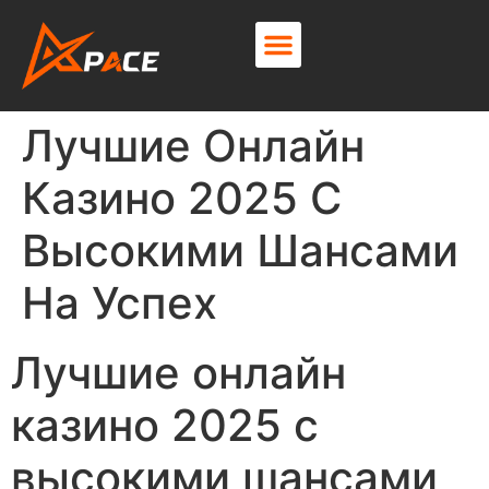
Лучшие Онлайн
Казино 2025 С
Высокими Шансами
На Успех
Лучшие онлайн
казино 2025 с
высокими шансами