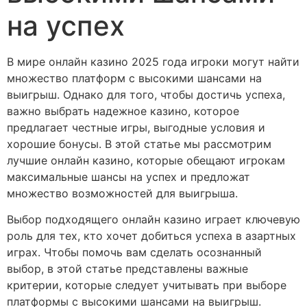
на успех
В мире онлайн казино 2025 года игроки могут найти
множество платформ с высокими шансами на
выигрыш. Однако для того, чтобы достичь успеха,
важно выбрать надежное казино, которое
предлагает честные игры, выгодные условия и
хорошие бонусы. В этой статье мы рассмотрим
лучшие онлайн казино, которые обещают игрокам
максимальные шансы на успех и предложат
множество возможностей для выигрыша.
Выбор подходящего онлайн казино играет ключевую
роль для тех, кто хочет добиться успеха в азартных
играх. Чтобы помочь вам сделать осознанный
выбор, в этой статье представлены важные
критерии, которые следует учитывать при выборе
платформы с высокими шансами на выигрыш.