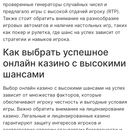
проверенные генераторы случайных чисел и
предлагало игры с высокой отдачей игроку (RTP).
Также стоит обратить внимание на разнообразие
игровых автоматов и наличие настольных игр, таких
как покер и рулетка, где шанс на успех зависит от
стратегии и навыков игрока.
Как выбрать успешное
онлайн казино с высокими
шансами
Выбор онлайн казино с высокими шансами на успех
зависит от множества факторов, которые
обеспечивают игроку честность и выгодные условия
игры. Важно обратить внимание на лицензирование
казино. Легальные и лицензированные казино
гарантируют защиту интересов игроков и
соответствие строгим стандартам безопасности и